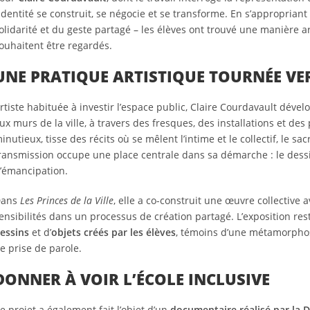
’identité se construit, se négocie et se transforme. En s’appropriant
olidarité et du geste partagé – les élèves ont trouvé une manière ar
ouhaitent être regardés.
UNE PRATIQUE ARTISTIQUE TOURNÉE VE
rtiste habituée à investir l’espace public, Claire Courdavault dév
ux murs de la ville, à travers des fresques, des installations et des p
inutieux, tisse des récits où se mêlent l’intime et le collectif, le s
ransmission occupe une place centrale dans sa démarche : le dessin
’émancipation.
Dans
Les Princes de la Ville
, elle a co-construit une œuvre collective a
ensibilités dans un processus de création partagé. L’exposition res
essins
et d’
objets créés par les élèves
, témoins d’une métamorphos
e prise de parole.
DONNER À VOIR L’ÉCOLE INCLUSIVE
e projet a également fait l’objet d’un
documentaire réalisé par la D