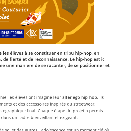
e les élèves à se constituer en
tribu hip-hop
, en
 de fierté et de reconnaissance. Le hip-hop est ici
me une manière de se raconter, de se positionner et
phie, les élèves ont imaginé leur
alter ego hip-hop
. Ils
tements et des accessoires inspirés du streetwear,
otographique final. Chaque étape du projet a permis
ve, dans un cadre bienveillant et exigeant.
n de soi et des autres, l’adolescence est un moment clé où