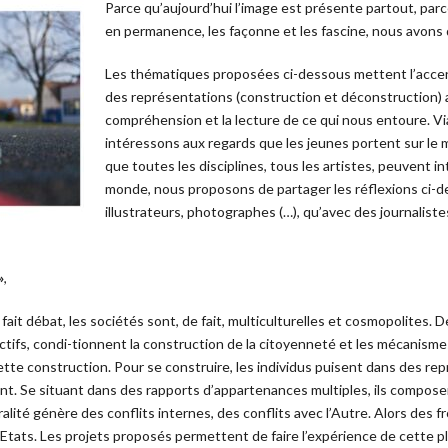
Parce qu’aujourd’hui l’image est présente partout, parc
en permanence, les façonne et les fascine, nous avons
Les thématiques proposées ci-dessous mettent l’accen
des représentations (construction et déconstruction) a
compréhension et la lecture de ce qui nous entoure. Vi
intéressons aux regards que les jeunes portent sur l
que toutes les disciplines, tous les artistes, peuvent i
monde, nous proposons de partager les réflexions ci-d
illustrateurs, photographes (…), qu’avec des journaliste
»
,
e fait débat, les sociétés sont, de fait, multiculturelles et cosmopolites
llectifs, condi-tionnent la construction de la citoyenneté et les mécanism
ette construction. Pour se construire, les individus puisent dans des re
t. Se situant dans des rapports d’appartenances multiples, ils compose
uralité génère des conflits internes, des conflits avec l’Autre. Alors des 
s Etats. Les projets proposés permettent de faire l’expérience de cette plu