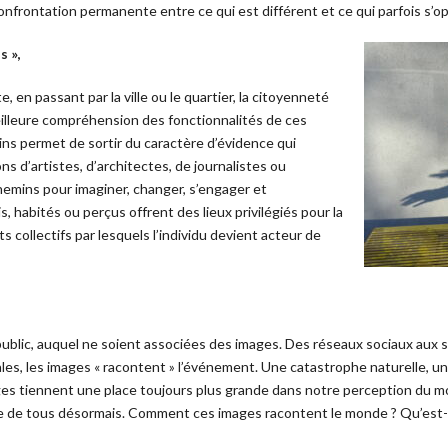
 confrontation permanente entre ce qui est différent et ce qui parfois s’o
s »,
, en passant par la ville ou le quartier, la citoyenneté
eilleure compréhension des fonctionnalités de ces
ins permet de sortir du caractère d’évidence qui
ns d’artistes, d’architectes, de journalistes ou
emins pour imaginer, changer, s’engager et
s, habités ou perçus offrent des lieux privilégiés pour la
ts collectifs par lesquels l’individu devient acteur de
public, auquel ne soient associées des images. Des réseaux sociaux aux self
ales, les images « racontent » l’événement. Une catastrophe naturelle, u
es tiennent une place toujours plus grande dans notre perception du mo
ée de tous désormais. Comment ces images racontent le monde ? Qu’est-