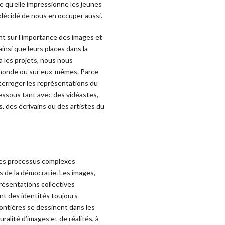
e qu’elle impressionne les jeunes
 décidé de nous en occuper aussi.
t sur l’importance des images et
insi que leurs places dans la
a les projets, nous nous
e monde ou sur eux-mêmes. Parce
nterroger les représentations du
essous tant avec des vidéastes,
s, des écrivains ou des artistes du
. Des processus complexes
es de la démocratie. Les images,
présentations collectives
nt des identités toujours
frontières se dessinent dans les
ralité d’images et de réalités, à