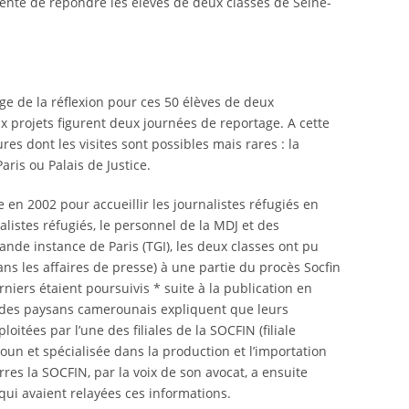
tenté de répondre les élèves de deux classes de Seine-
ouge de la réflexion pour ces 50 élèves de deux
x projets figurent deux journées de reportage. A cette
es dont les visites sont possibles mais rares : la
ris ou Palais de Justice.
en 2002 pour accueillir les journalistes réfugiés en
alistes réfugiés, le personnel de la MDJ et des
nde instance de Paris (TGI), les deux classes ont pu
ns les affaires de presse) à une partie du procès Socfin
iers étaient poursuivis * suite à la publication en
le, des paysans camerounais expliquent que leurs
itées par l’une des filiales de la SOCFIN (filiale
n et spécialisée dans la production et l’importation
res la SOCFIN, par la voix de son avocat, a ensuite
qui avaient relayées ces informations.