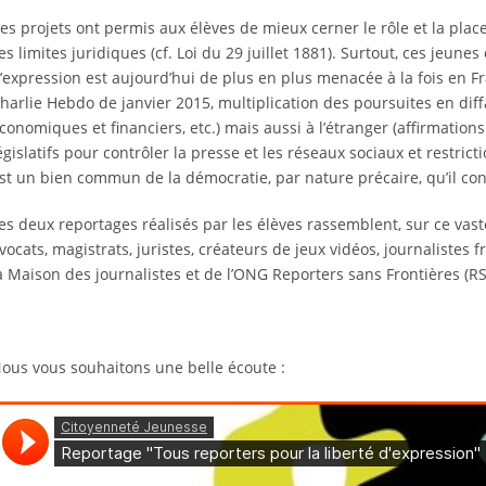
es projets ont permis aux élèves de mieux cerner le rôle et la place
es limites juridiques (cf. Loi du 29 juillet 1881). Surtout, ces jeune
’expression est aujourd’hui de plus en plus menacée à la fois en Fr
harlie Hebdo de janvier 2015, multiplication des poursuites en di
conomiques et financiers, etc.) mais aussi à l’étranger (affirmatio
égislatifs pour contrôler la presse et les réseaux sociaux et restrict
st un bien commun de la démocratie, par nature précaire, qu’il con
es deux reportages réalisés par les élèves rassemblent, sur ce vaste
vocats, magistrats, juristes, créateurs de jeux vidéos, journalistes 
a Maison des journalistes et de l’ONG Reporters sans Frontières (RS
ous vous souhaitons une belle écoute :