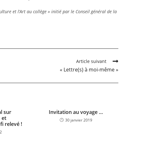
ture et l’Art au collège » initié par le Conseil général de la
Article suivant
« Lettre(s) à moi-même »
l sur
Invitation au voyage …
 et
30 janvier 2019
i relevé !
22