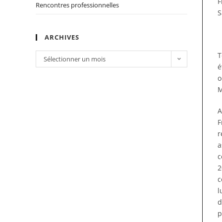
F
Rencontres professionnelles
S
ARCHIVES
T
Sélectionner un mois
é
o
M
A
F
r
a
c
2
c
l
d
p