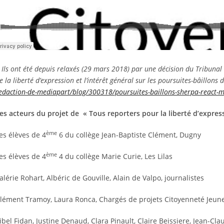
 Ils ont été depuis relaxés (29 mars 2018) par une décision du Tribunal
e la liberté d’expression et l’intérêt général sur les poursuites-bâillons
edaction-de-mediapart/blog/300318/poursuites-baillons-sherpa-react-me
es acteurs du projet de « Tous reporters pour la liberté d’express
ème
es élèves de 4
6 du collège Jean-Baptiste Clément, Dugny
ème
es élèves de 4
4 du collège Marie Curie, Les Lilas
alérie Rohart, Albéric de Gouville, Alain de Valpo, journalistes
lément Tramoy, Laura Ronca, Chargés de projets Citoyenneté Jeun
ibel Fidan, Justine Denaud, Clara Pinault, Claire Beissiere, Jean-Cl