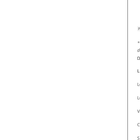
*
d
r
L
L
L
V
C
S