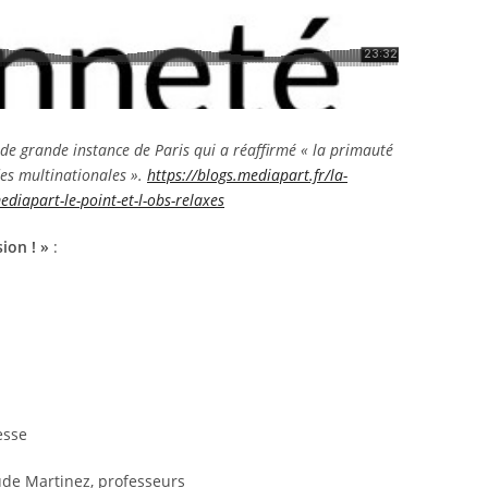
 de grande instance de Paris qui a réaffirmé « la primauté
 des multinationales ».
https://blogs.mediapart.fr/la-
diapart-le-point-et-l-obs-relaxes
ion ! »
:
esse
aude Martinez, professeurs