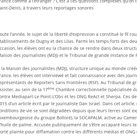
rance comme à l’étranger ? C’est à ces questions complexes qu’on 
aint-Denis, à travers leurs reportages sonores
oute l’année, le sujet de la liberté d’expression a constitué le fil r
tablissements de Dugny et des Lilas. Parmi les temps forts des deu
ccasion, les élèves ont eu la chance de se rendre dans deux structur
aison des journalistes (MDJ) et le Tribunal de grande Instance de Pa
 la Maison des journalistes (MDJ), structure unique au monde créée 
rance, les élèves ont interviewé et fait connaissance avec des journ
eprésentants de Reporters Sans Frontières (RSF). Au Tribunal de gra
ème
ssister, au sein de la 17
Chambre correctionnelle (spécialisée da
ontre Mediapart-Le Point-L’Obs et les ONG ReAct et Sherpa. Ces dern
015 d’un article écrit par le journaliste Dan Israel. Dans cet artic
onditions de vie se sont dégradées depuis que leurs terres sont explo
uxembourgeoise du groupe Bolloré), la SOCAPALM, active au Camerou
’huile de palme. Accusée publiquement de s’être accaparé leurs ter
orté plainte pour diffamation contre les différents médias et ONG 